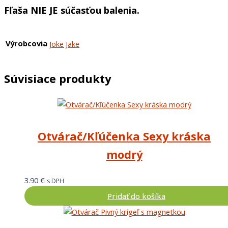
Fľaša NIE JE súčasťou balenia.
Výrobcovia
Joke Jake
Súvisiace produkty
Otvárač/Kľúčenka Sexy kráska
modrý
3.90
€
s DPH
Pridať do košíka