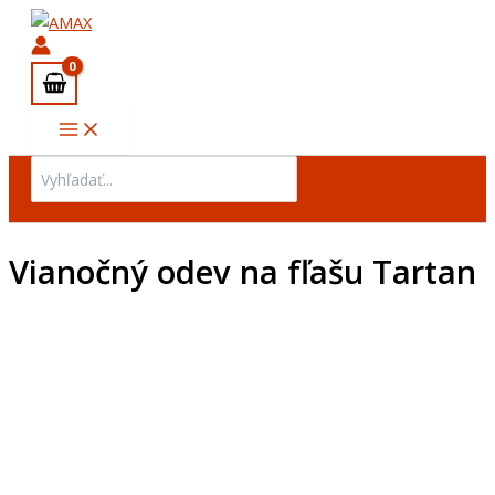
množstvo
Preskočiť
Vianočný
na
odev
obsah
na
fľašu
Tartan
Search
for:
Vianočný odev na fľašu Tartan