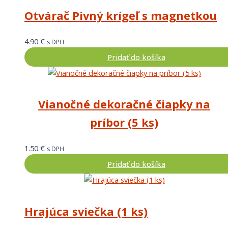
Otvárač Pivný krígeľ s magnetkou
4.90
€
s DPH
Pridať do košíka
Vianočné dekoračné čiapky na
príbor (5 ks)
1.50
€
s DPH
Pridať do košíka
Hrajúca sviečka (1 ks)