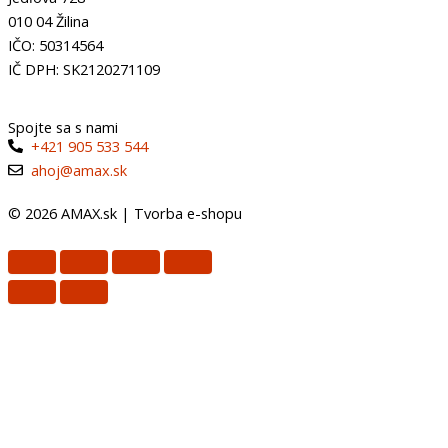
010 04 Žilina
IČO: 50314564
IČ DPH: SK2120271109
Spojte sa s nami
+421 905 533 544
ahoj@amax.sk
© 2026 AMAX.sk |
Tvorba e-shopu