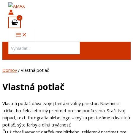
Preskočiť
Main
na
Menu
obsah
Search
for:
Domov
/ Vlastná potlač
Vlastná potlač
Vlastná potlač dáva tvojej fantázii voľný priestor. Navrhni si
tričko, hrnček alebo iný predmet presne podľa seba. Stačí tvoj
nápad, text, fotografia alebo logo – my sa postaráme o kvalitnú
potlač, sýte farby a dlhú trvácnosť.
Či už chceš vytvoriť darček pre blízkeho, reklamný predmet pre