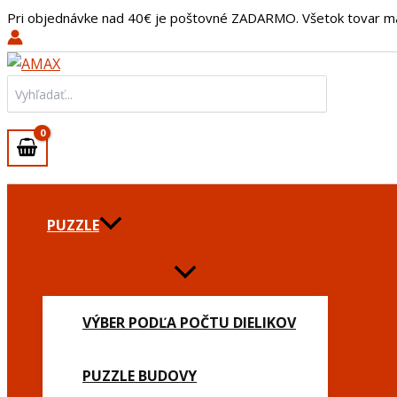
Preskočiť
Pri objednávke nad 40€ je poštovné ZADARMO. Všetok tovar m
na
obsah
Search
for:
PUZZLE
VÝBER PODĽA POČTU DIELIKOV
PUZZLE BUDOVY