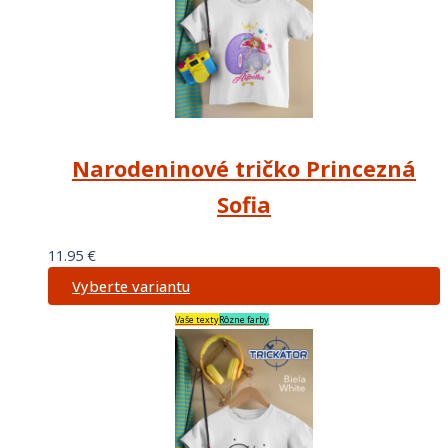
Narodeninové tričko Princezná
Sofia
11.95
€
Vyberte variantu
Vaše texty
Rôzne farby