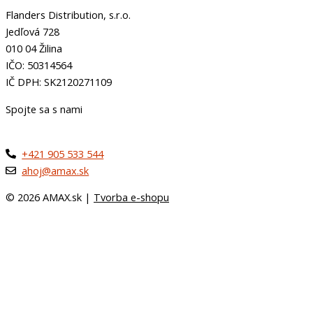
Flanders Distribution, s.r.o.
Jedľová 728
010 04 Žilina
IČO: 50314564
IČ DPH: SK2120271109
Spojte sa s nami
+421 905 533 544
ahoj@amax.sk
© 2026 AMAX.sk |
Tvorba e-shopu