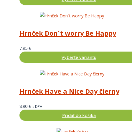
Hrnček Don´t worry Be Happy
7.95
€
Vyberte variantu
Hrnček Have a Nice Day čierny
8.90
€
s DPH
Pridať do košíka