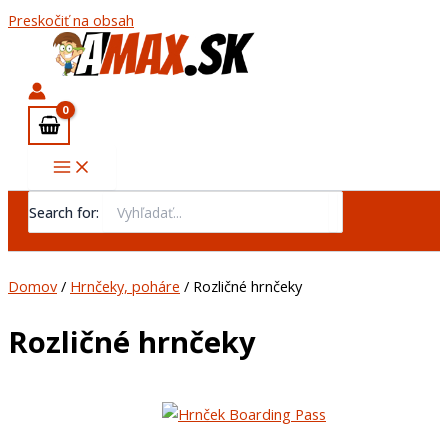
Preskočiť na obsah
Search for:
Domov
/
Hrnčeky, poháre
/ Rozličné hrnčeky
Rozličné hrnčeky