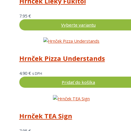
Hrnček Lieky Fukitol
7.95
€
Vyberte variantu
Hrnček Pizza Understands
4.90
€
s DPH
Pridať do košíka
Hrnček TEA Sign
7.95
€