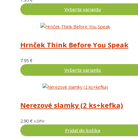
Vyberte variantu
Hrnček Think Before You Speak
7.95
€
Vyberte variantu
Nerezové slamky (2 ks+kefka)
2.90
€
s DPH
Pridať do košíka