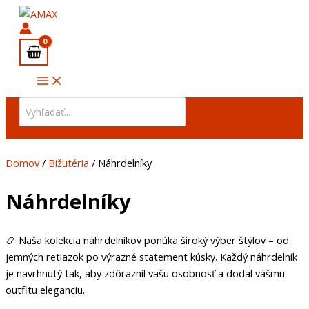
Preskočiť
na
obsah
Search
for:
Domov
/
Bižutéria
/ Náhrdelníky
Náhrdelníky
📿 Naša kolekcia náhrdelníkov ponúka široký výber štýlov – od
jemných retiazok po výrazné statement kúsky. Každý náhrdelník
je navrhnutý tak, aby zdôraznil vašu osobnosť a dodal vášmu
outfitu eleganciu.