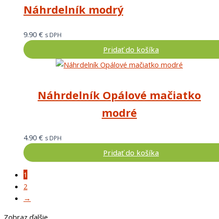
Náhrdelník modrý
9.90
€
s DPH
Pridať do košíka
Náhrdelník Opálové mačiatko
modré
4.90
€
s DPH
Pridať do košíka
1
2
→
Zobraz ďalšie