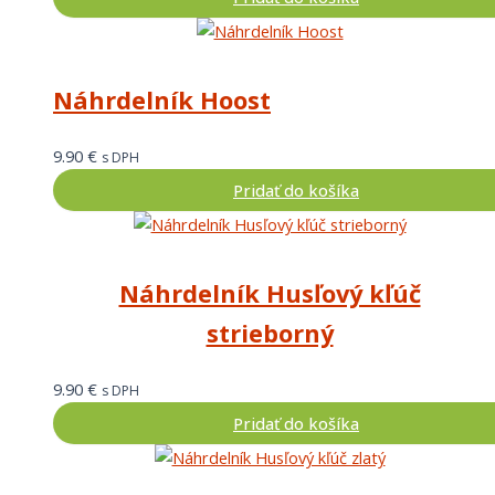
Náhrdelník Hoost
9.90
€
s DPH
Pridať do košíka
Náhrdelník Husľový kľúč
strieborný
9.90
€
s DPH
Pridať do košíka