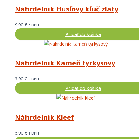
Náhrdelník Husľový kľúč zlatý
9.90
€
s DPH
Pridať do košíka
Náhrdelník Kameň tyrkysový
3.90
€
s DPH
Pridať do košíka
Náhrdelník Kleef
5.90
€
s DPH