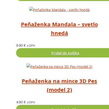
Peňaženka Mandala – svetlo
hnedá
9.90
€
s DPH
Pridať do košíka
Peňaženka na mince 3D Pes
(model 2)
4.90
€
s DPH