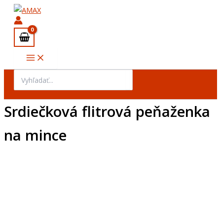
množstvo
Preskočiť
Srdiečková
na
flitrová
obsah
peňaženka
na
mince
Search
for:
Srdiečková flitrová peňaženka
na mince