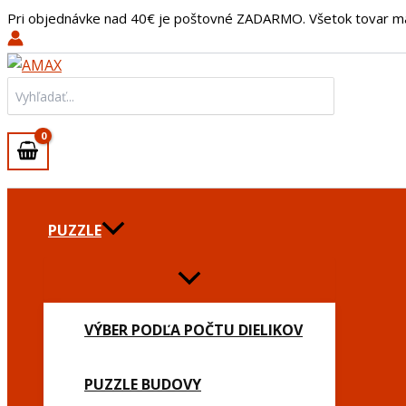
množstvo
Preskočiť
Pri objednávke nad 40€ je poštovné ZADARMO. Všetok tovar m
Peňaženka
na
na
obsah
mince
Jednorožec
Search
2
for:
PUZZLE
VÝBER PODĽA POČTU DIELIKOV
PUZZLE BUDOVY