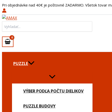
množstvo
Preskočiť
Pri objednávke nad 40€ je poštovné ZADARMO. Všetok tovar m
Plyšová
na
kľúčenka
obsah
Gulička
Biela
Search
for:
PUZZLE
VÝBER PODĽA POČTU DIELIKOV
PUZZLE BUDOVY