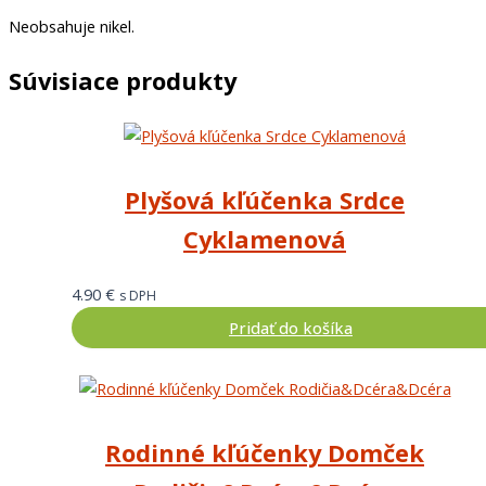
Neobsahuje nikel.
Súvisiace produkty
Plyšová kľúčenka Srdce
Cyklamenová
4.90
€
s DPH
Pridať do košíka
Rodinné kľúčenky Domček