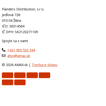
Flanders Distribution, s.r.o.
Jedľová 728
010 04 Žilina
IČO: 50314564
IČ DPH: SK2120271109
Spojte sa s nami
+421 905 533 544
ahoj@amax.sk
© 2026 AMAX.sk |
Tvorba e-shopu