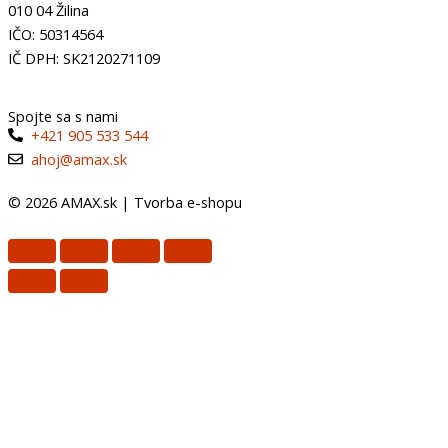
010 04 Žilina
IČO: 50314564
IČ DPH: SK2120271109
Spojte sa s nami
+421 905 533 544
ahoj@amax.sk
© 2026 AMAX.sk |
Tvorba e-shopu