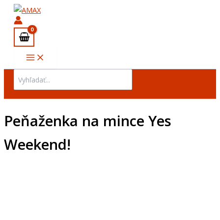
množstvo
Preskočiť
Peňaženka
na
na
obsah
mince
Yes
Weekend!
Search
for:
Peňaženka na mince Yes
Weekend!