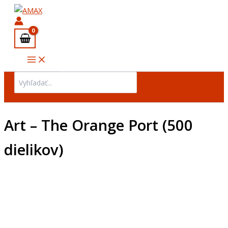
množstvo
Preskočiť
Art
na
-
obsah
The
Orange
Port
(500
dielikov)
Search
for:
Art – The Orange Port (500
dielikov)