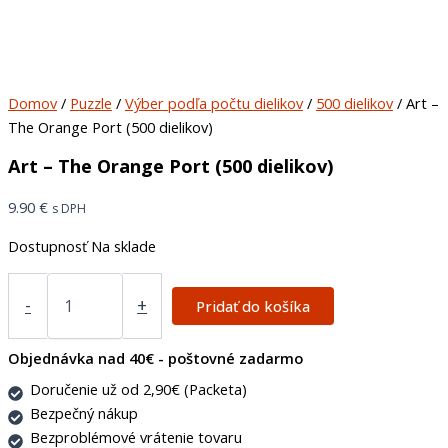
Domov
/
Puzzle
/
Výber podľa počtu dielikov
/
500 dielikov
/ Art –
The Orange Port (500 dielikov)
Art – The Orange Port (500 dielikov)
9.90
€
s DPH
Dostupnosť
Na sklade
-
+
Pridať do košíka
Objednávka nad 40€ - poštovné zadarmo
Doručenie už od 2,90€ (Packeta)
Bezpečný nákup
Bezproblémové vrátenie tovaru