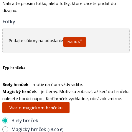
Nahrajte prosím fotku, alefo fotky, ktoré chcete pridať do
dizajnu.
Fotky
Pridajte súbory na odoslanie
NAHRAŤ
Typ hrnčeka
Biely hrnček
- motív na ňom vždy vidíte.
Magický hrnček
- je čierny. Motív sa zobrazí, až keď do hrnčeka
nalejete horúci nápoj. Keď hrnček vychladne, obrázok zmizne.
Viac o magickom hrnčeku
Biely hrnček
Magický hrnček
(
+
5.00
€
)