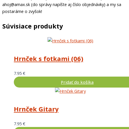
ahoj@amax.sk (do správy napíšte aj číslo objednávky) a my sa
postaráme o zvyšok!
Súvisiace produkty
Hrnček s fotkami (06)
7.95
€
Pridať do košíka
Hrnček Gitary
7.95
€