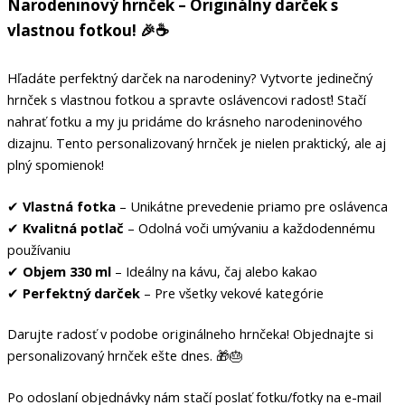
Narodeninový hrnček – Originálny darček s
vlastnou fotkou!
🎉☕
Hľadáte perfektný darček na narodeniny? Vytvorte jedinečný
hrnček s vlastnou fotkou a spravte oslávencovi radosť! Stačí
nahrať fotku a my ju pridáme do krásneho narodeninového
dizajnu. Tento personalizovaný hrnček je nielen praktický, ale aj
plný spomienok!
✔
Vlastná fotka
– Unikátne prevedenie priamo pre oslávenca
✔
Kvalitná potlač
– Odolná voči umývaniu a každodennému
používaniu
✔
Objem 330 ml
– Ideálny na kávu, čaj alebo kakao
✔
Perfektný darček
– Pre všetky vekové kategórie
Darujte radosť v podobe originálneho hrnčeka! Objednajte si
personalizovaný hrnček ešte dnes. 🎁🎂
Po odoslaní objednávky nám stačí poslať fotku/fotky na e-mail