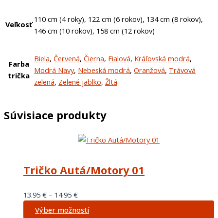
110 cm (4 roky), 122 cm (6 rokov), 134 cm (8 rokov),
Veľkosť
146 cm (10 rokov), 158 cm (12 rokov)
Biela
,
Červená
,
Čierna
,
Fialová
,
Kráľovská modrá
,
Farba
Modrá Navy
,
Nebeská modrá
,
Oranžová
,
Trávová
trička
zelená
,
Zelené jablko
,
Žltá
Súvisiace produkty
Tričko Autá/Motory 01
13.95
€
–
14.95
€
Výber možností