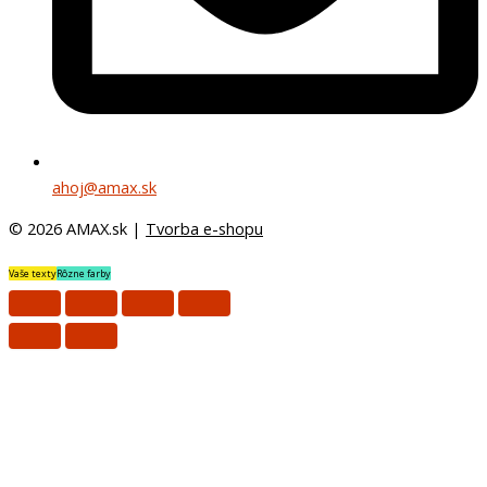
ahoj@amax.sk
© 2026 AMAX.sk |
Tvorba e-shopu
Vaše texty
Rôzne farby