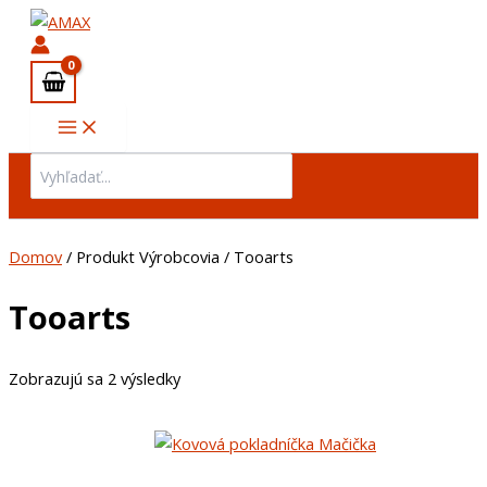
Preskočiť
na
obsah
Search
for:
Domov
/ Produkt Výrobcovia / Tooarts
Tooarts
Zobrazujú sa 2 výsledky