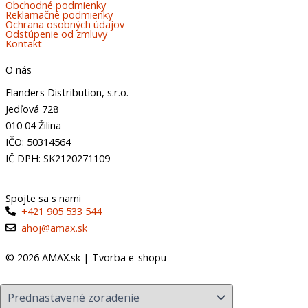
Obchodné podmienky
Reklamačné podmienky
Ochrana osobných údajov
Odstúpenie od zmluvy
Kontakt
O nás
Flanders Distribution, s.r.o.
Jedľová 728
010 04 Žilina
IČO: 50314564
IČ DPH: SK2120271109
Spojte sa s nami
+421 905 533 544
ahoj@amax.sk
© 2026 AMAX.sk |
Tvorba e-shopu