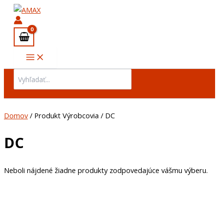
Preskočiť
na
obsah
Search
for:
Domov
/ Produkt Výrobcovia / DC
DC
Neboli nájdené žiadne produkty zodpovedajúce vášmu výberu.