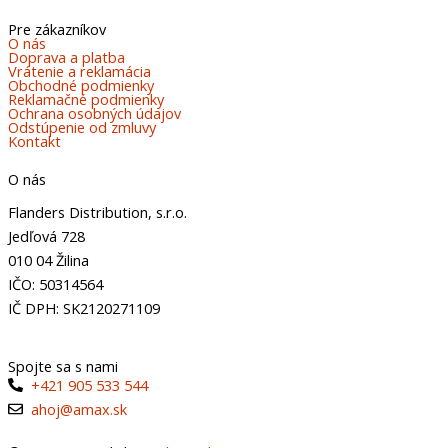
Pre zákazníkov
O nás
Doprava a platba
Vrátenie a reklamácia
Obchodné podmienky
Reklamačné podmienky
Ochrana osobných údajov
Odstúpenie od zmluvy
Kontakt
O nás
Flanders Distribution, s.r.o.
Jedľová 728
010 04 Žilina
IČO: 50314564
IČ DPH: SK2120271109
Spojte sa s nami
+421 905 533 544
ahoj@amax.sk