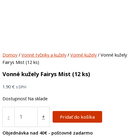
Domov
/
Vonné tyčinky a kužely
/
Vonné kužely
/ Vonné kužely
Fairys Mist (12 ks)
Vonné kužely Fairys Mist (12 ks)
1.90
€
s DPH
Dostupnosť
Na sklade
-
+
Pridať do košíka
Objednávka nad 40€ - poštovné zadarmo