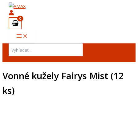
množstvo
Preskočiť
Vonné
na
kužely
obsah
Fairys
Mist
(12
ks)
Search
for:
Vonné kužely Fairys Mist (12
ks)