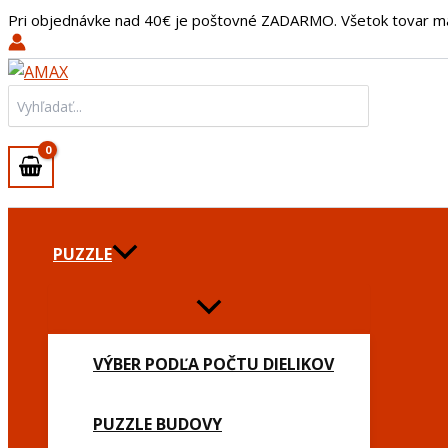
množstvo
Preskočiť
Main
Pri objednávke nad 40€ je poštovné ZADARMO. Všetok tovar m
Tričko
na
Menu
Znamenie
obsah
Ryby
(Pisces)
Search
-
for:
Pánske/M
PUZZLE
VÝBER PODĽA POČTU DIELIKOV
PUZZLE BUDOVY