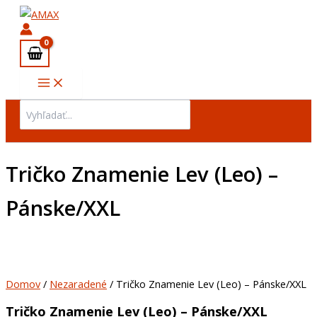
množstvo
Preskočiť
Tričko
na
Znamenie
obsah
Lev
(Leo)
-
Pánske/XXL
Search
for:
Tričko Znamenie Lev (Leo) –
Pánske/XXL
Domov
/
Nezaradené
/ Tričko Znamenie Lev (Leo) – Pánske/XXL
Tričko Znamenie Lev (Leo) – Pánske/XXL