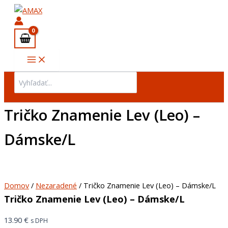
množstvo
Preskočiť
Main
Tričko
na
Menu
Znamenie
obsah
Lev
(Leo)
-
Dámske/L
Search
for:
Tričko Znamenie Lev (Leo) –
Dámske/L
Domov
/
Nezaradené
/ Tričko Znamenie Lev (Leo) – Dámske/L
Tričko Znamenie Lev (Leo) – Dámske/L
13.90
€
s DPH