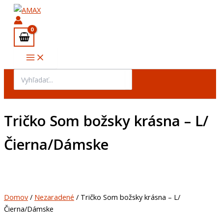
množstvo
Preskočiť
Tričko
na
Som
obsah
božsky
krásna
-
L/
Čierna/Dámske
Search
for:
Tričko Som božsky krásna – L/
Čierna/Dámske
Domov
/
Nezaradené
/ Tričko Som božsky krásna – L/
Čierna/Dámske