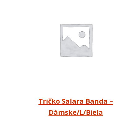
Tričko Salara Banda –
Dámske/L/Biela
13.90
€
s DPH
Pridať do košíka