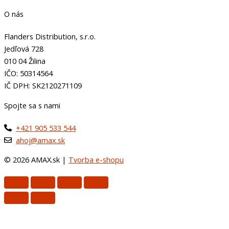
O nás
Flanders Distribution, s.r.o.
Jedľová 728
010 04 Žilina
IČO: 50314564
IČ DPH: SK2120271109
Spojte sa s nami
+421 905 533 544
ahoj@amax.sk
© 2026 AMAX.sk |
Tvorba e-shopu