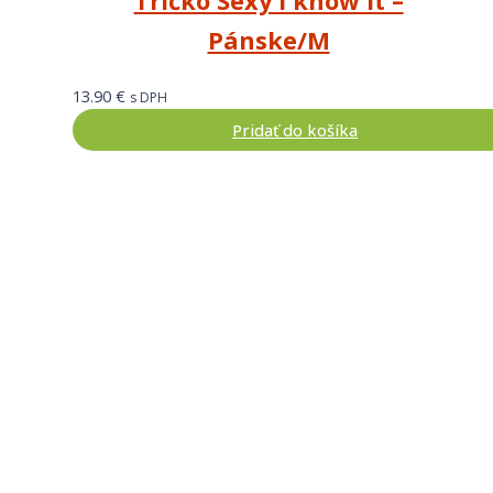
Tričko Sexy I know it –
Pánske/M
13.90
€
s DPH
Pridať do košíka