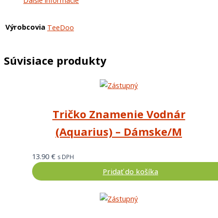
Výrobcovia
TeeDoo
Súvisiace produkty
Tričko Znamenie Vodnár
(Aquarius) – Dámske/M
13.90
€
s DPH
Pridať do košíka