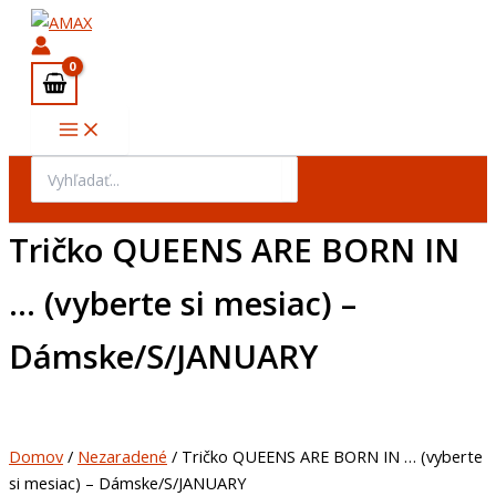
množstvo
Preskočiť
Tričko
na
QUEENS
obsah
ARE
BORN
IN
...
(vyberte
Search
si
for:
mesiac)
-
Tričko QUEENS ARE BORN IN
Dámske/S/JANUARY
… (vyberte si mesiac) –
Dámske/S/JANUARY
Domov
/
Nezaradené
/ Tričko QUEENS ARE BORN IN … (vyberte
si mesiac) – Dámske/S/JANUARY