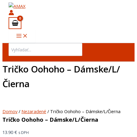
množstvo
Preskočiť
Tričko
na
Oohoho
obsah
-
Dámske/L/
Čierna
Search
for:
Tričko Oohoho – Dámske/L/
Čierna
Domov
/
Nezaradené
/ Tričko Oohoho – Dámske/L/Čierna
Tričko Oohoho – Dámske/L/Čierna
13.90
€
s DPH