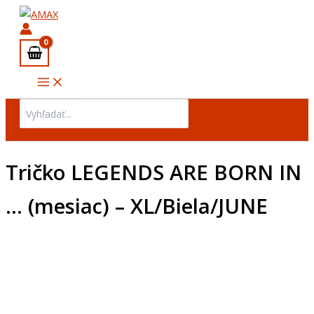
množstvo
Preskočiť
Tričko
na
LEGENDS
obsah
ARE
BORN
IN
...
(mesiac)
Search
-
for:
XL/Biela/JUNE
Tričko LEGENDS ARE BORN IN
… (mesiac) – XL/Biela/JUNE