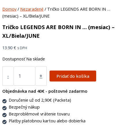
Domov
/
Nezaradené
/ Tričko LEGENDS ARE BORN IN …
(mesiac) – XL/Biela/JUNE
Tričko LEGENDS ARE BORN IN … (mesiac) –
XL/Biela/JUNE
13.90
€
s DPH
Dostupnosť
Na sklade
-
+
Pridať do košíka
Objednávka nad 40€ - poštovné zadarmo
Doručenie už od 2,90€ (Packeta)
Bezpečný nákup
Bezproblémové vrátenie tovaru
Platby platobnou kartou alebo dobierka