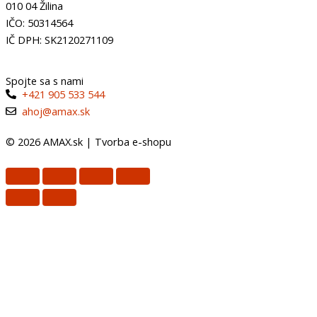
010 04 Žilina
IČO: 50314564
IČ DPH: SK2120271109
Spojte sa s nami
+421 905 533 544
ahoj@amax.sk
© 2026 AMAX.sk |
Tvorba e-shopu