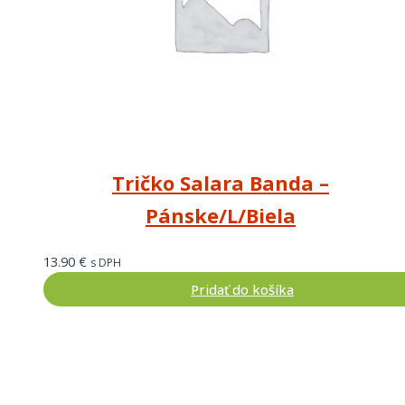
Tričko Salara Banda –
Pánske/L/Biela
13.90
€
s DPH
Pridať do košíka
Pre zákazníkov
O nás