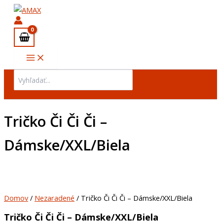
množstvo
Preskočiť
Tričko
na
Či
obsah
Či
Či
-
Dámske/XXL/Biela
Search
for:
Tričko Či Či Či –
Dámske/XXL/Biela
Domov
/
Nezaradené
/ Tričko Či Či Či – Dámske/XXL/Biela
Tričko Či Či Či – Dámske/XXL/Biela