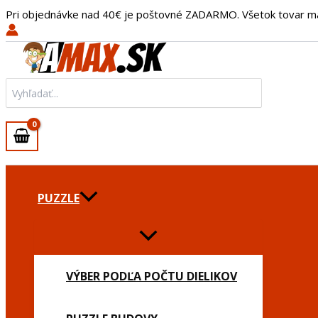
množstvo
Preskočiť
Main
Pri objednávke nad 40€ je poštovné ZADARMO. Všetok tovar m
Tričko
na
Menu
Chskym?
obsah
-
Pánske/L/Biela
Search
for:
PUZZLE
VÝBER PODĽA POČTU DIELIKOV