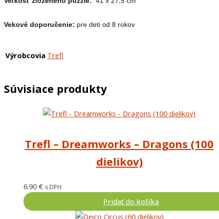
Veľkosť zloženého puzzle:
41 x 27,5 cm
Vekové doporučenie:
pre deti od 8 rokov
Výrobcovia
Trefl
Súvisiace produkty
Trefl – Dreamworks – Dragons (100
dielikov)
6.90
€
s DPH
Pridať do košíka