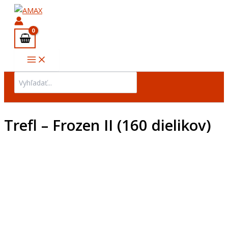
množstvo
Preskočiť
Trefl
na
-
obsah
Frozen
II
(160
dielikov)
Search
for:
Trefl – Frozen II (160 dielikov)