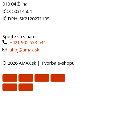
010 04 Žilina
IČO: 50314564
IČ DPH: SK2120271109
Spojte sa s nami
+421 905 533 544
ahoj@amax.sk
© 2026 AMAX.sk |
Tvorba e-shopu