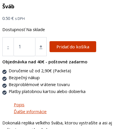
Šváb
0.50
€
s DPH
Dostupnosť
Na sklade
-
+
Pridať do košíka
Objednávka nad 40€ - poštovné zadarmo
Doručenie už od 2,90€ (Packeta)
Bezpečný nákup
Bezproblémové vrátenie tovaru
Platby platobnou kartou alebo dobierka
Popis
Ďalšie informácie
Dokonalá replika veľkého švába, ktorou vystrašíte a asi aj