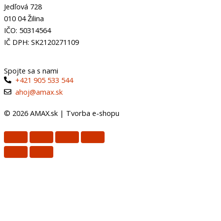
Jedľová 728
010 04 Žilina
IČO: 50314564
IČ DPH: SK2120271109
Spojte sa s nami
+421 905 533 544
ahoj@amax.sk
© 2026 AMAX.sk |
Tvorba e-shopu