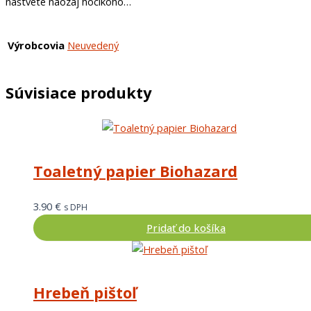
naštvete naozaj hocikoho…
Výrobcovia
Neuvedený
Súvisiace produkty
Toaletný papier Biohazard
3.90
€
s DPH
Pridať do košíka
Hrebeň pištoľ