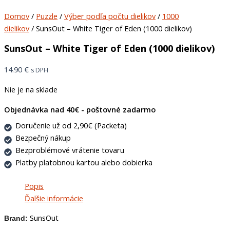
Domov
/
Puzzle
/
Výber podľa počtu dielikov
/
1000
dielikov
/ SunsOut – White Tiger of Eden (1000 dielikov)
SunsOut – White Tiger of Eden (1000 dielikov)
14.90
€
s DPH
Nie je na sklade
Objednávka nad 40€ - poštovné zadarmo
Doručenie už od 2,90€ (Packeta)
Bezpečný nákup
Bezproblémové vrátenie tovaru
Platby platobnou kartou alebo dobierka
Popis
Ďalšie informácie
SunsOut
Brand: