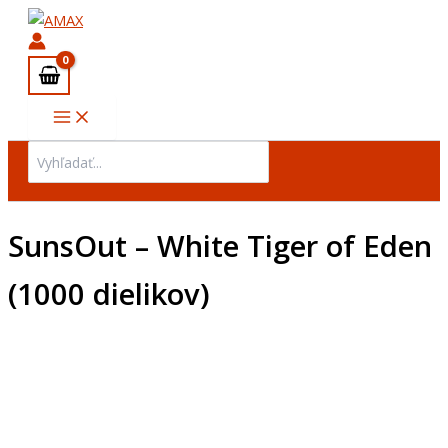
Preskočiť
na
obsah
Search
for:
SunsOut – White Tiger of Eden
(1000 dielikov)