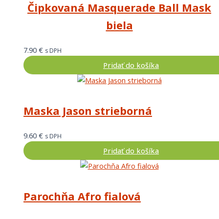
Čipkovaná Masquerade Ball Mask
biela
7.90
€
s DPH
Pridať do košíka
Maska Jason strieborná
9.60
€
s DPH
Pridať do košíka
Parochňa Afro fialová