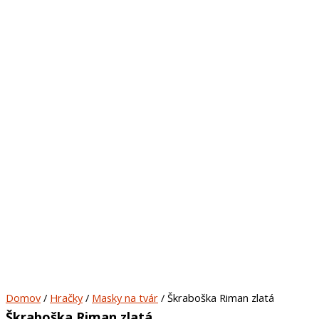
Domov
/
Hračky
/
Masky na tvár
/ Škraboška Riman zlatá
Škraboška Riman zlatá