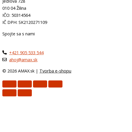
Jedľová 728
010 04 Žilina
IČO: 50314564
IČ DPH: SK2120271109
Spojte sa s nami
+421 905 533 544
ahoj@amax.sk
© 2026 AMAX.sk |
Tvorba e-shopu