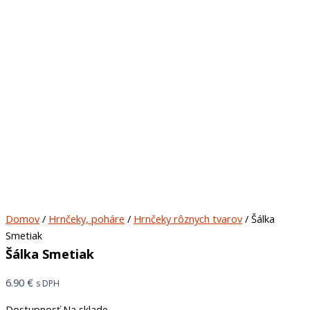
Domov
/
Hrnčeky, poháre
/
Hrnčeky rôznych tvarov
/ Šálka
Smetiak
Šálka Smetiak
6.90
€
s DPH
Dostupnosť
Na sklade