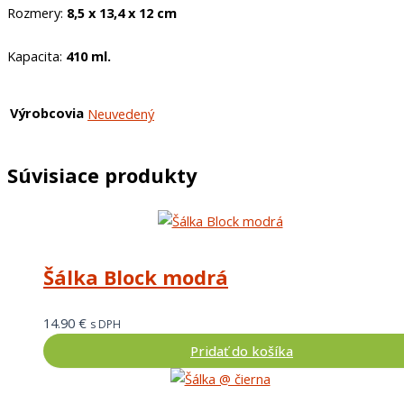
Rozmery:
8,5 x 13,4 x 12 cm
Kapacita:
410 ml.
Výrobcovia
Neuvedený
Súvisiace produkty
Šálka Block modrá
14.90
€
s DPH
Pridať do košíka