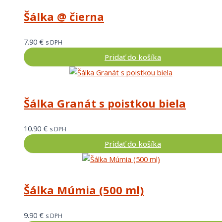
Šálka @ čierna
7.90
€
s DPH
Pridať do košíka
Šálka Granát s poistkou biela
10.90
€
s DPH
Pridať do košíka
Šálka Múmia (500 ml)
9.90
€
s DPH