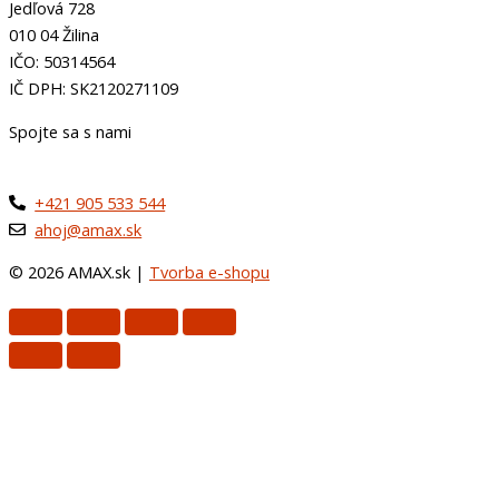
Jedľová 728
010 04 Žilina
IČO: 50314564
IČ DPH: SK2120271109
Spojte sa s nami
+421 905 533 544
ahoj@amax.sk
© 2026 AMAX.sk |
Tvorba e-shopu