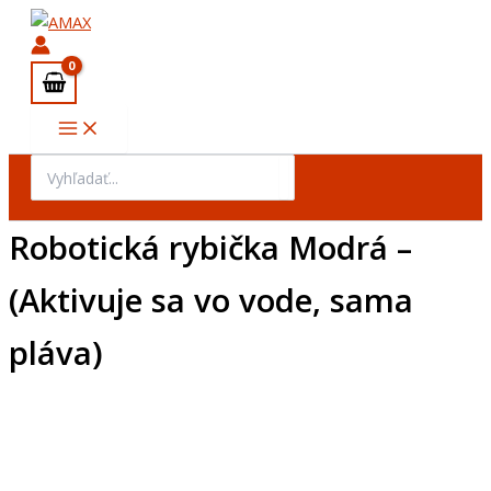
Preskočiť
na
obsah
Search
for:
Robotická rybička Modrá –
(Aktivuje sa vo vode, sama
pláva)