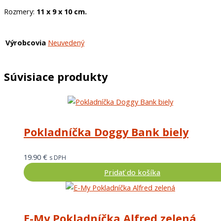
Rozmery:
11 x 9 x 10 cm.
Výrobcovia
Neuvedený
Súvisiace produkty
Pokladníčka Doggy Bank biely
19.90
€
s DPH
Pridať do košíka
E-My Pokladníčka Alfred zelená