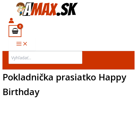
Preskočiť
na
obsah
Search
for:
Pokladnička prasiatko Happy
Birthday