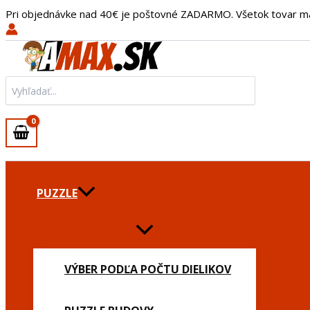
množstvo
Preskočiť
Pri objednávke nad 40€ je poštovné ZADARMO. Všetok tovar m
Peňaženka
na
na
obsah
mince
3D
Mačka
Search
(model
for:
1)
PUZZLE
VÝBER PODĽA POČTU DIELIKOV