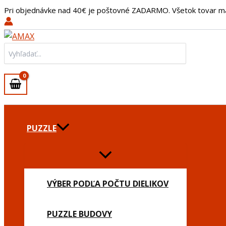
Preskočiť
Pri objednávke nad 40€ je poštovné ZADARMO. Všetok tovar m
na
obsah
Search
for:
PUZZLE
VÝBER PODĽA POČTU DIELIKOV
PUZZLE BUDOVY