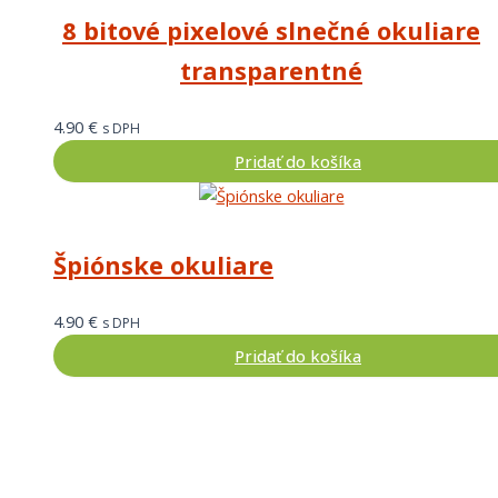
8 bitové pixelové slnečné okuliare
transparentné
4.90
€
s DPH
Pridať do košíka
Špiónske okuliare
4.90
€
s DPH
Pridať do košíka