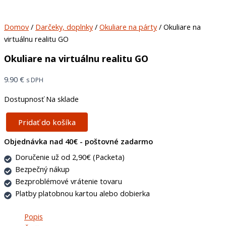
Domov
/
Darčeky, doplnky
/
Okuliare na párty
/ Okuliare na
virtuálnu realitu GO
Okuliare na virtuálnu realitu GO
9.90
€
s DPH
Dostupnosť
Na sklade
Pridať do košíka
Objednávka nad 40€ - poštovné zadarmo
Doručenie už od 2,90€ (Packeta)
Bezpečný nákup
Bezproblémové vrátenie tovaru
Platby platobnou kartou alebo dobierka
Popis