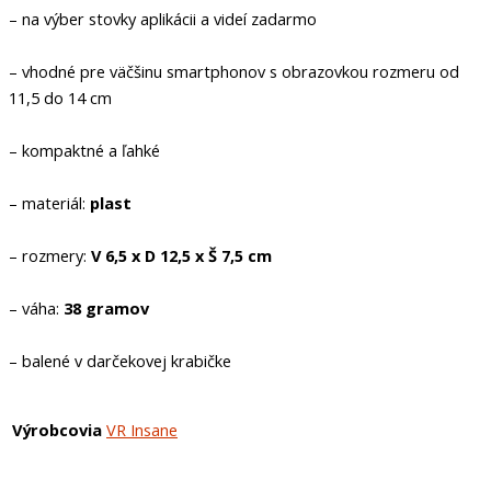
– na výber stovky aplikácii a videí zadarmo
– vhodné pre väčšinu smartphonov s obrazovkou rozmeru od
11,5 do 14 cm
– kompaktné a ľahké
– materiál:
plast
– rozmery:
V 6,5 x D 12,5 x Š 7,5 cm
– váha:
38 gramov
– balené v darčekovej krabičke
Výrobcovia
VR Insane