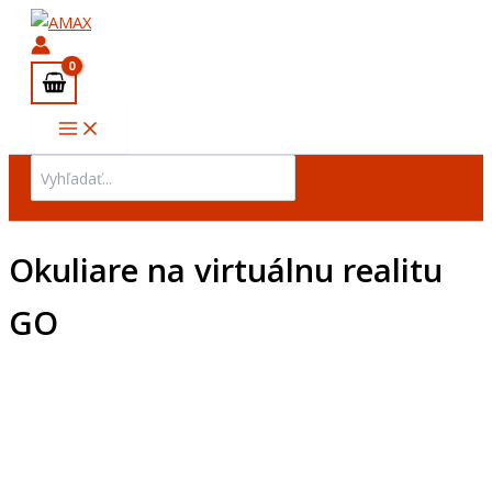
množstvo
Preskočiť
Okuliare
na
na
obsah
virtuálnu
realitu
GO
Search
for:
Okuliare na virtuálnu realitu
GO