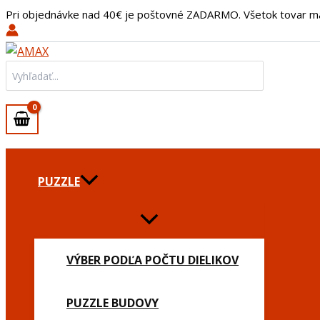
množstvo
Preskočiť
Pri objednávke nad 40€ je poštovné ZADARMO. Všetok tovar m
Náušnice
na
Ingrid
obsah
tyrkysové
Search
for:
PUZZLE
VÝBER PODĽA POČTU DIELIKOV
PUZZLE BUDOVY