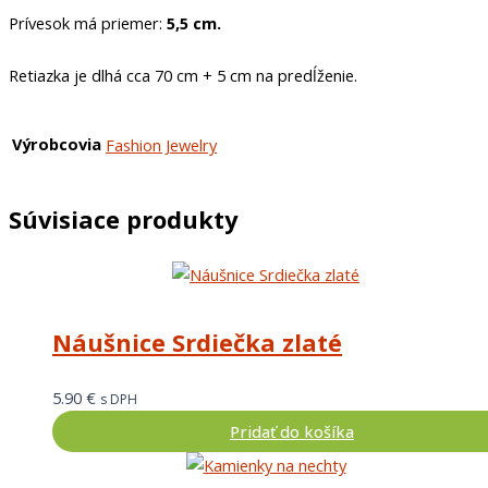
Prívesok má priemer:
5,5 cm.
Retiazka je dlhá cca 70 cm + 5 cm na predĺženie.
Výrobcovia
Fashion Jewelry
Súvisiace produkty
Náušnice Srdiečka zlaté
5.90
€
s DPH
Pridať do košíka