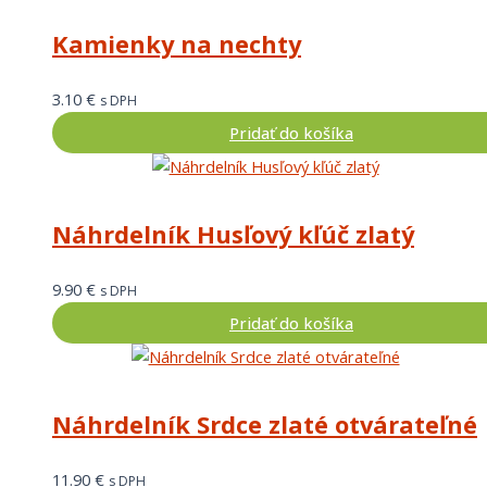
Kamienky na nechty
3.10
€
s DPH
Pridať do košíka
Náhrdelník Husľový kľúč zlatý
9.90
€
s DPH
Pridať do košíka
Náhrdelník Srdce zlaté otvárateľné
11.90
€
s DPH