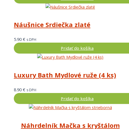
Náušnice Srdiečka zlaté
5.90
€
s DPH
Pridať do košíka
Luxury Bath Mydlové ruže (4 ks)
8.90
€
s DPH
Pridať do košíka
Náhrdelník Mačka s kryštálom