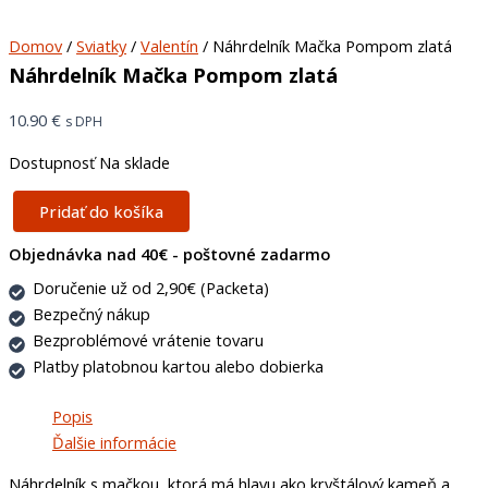
Domov
/
Sviatky
/
Valentín
/ Náhrdelník Mačka Pompom zlatá
Náhrdelník Mačka Pompom zlatá
10.90
€
s DPH
Dostupnosť
Na sklade
Pridať do košíka
Objednávka nad 40€ - poštovné zadarmo
Doručenie už od 2,90€ (Packeta)
Bezpečný nákup
Bezproblémové vrátenie tovaru
Platby platobnou kartou alebo dobierka
Popis
Ďalšie informácie
Náhrdelník s mačkou, ktorá má hlavu ako kryštálový kameň a