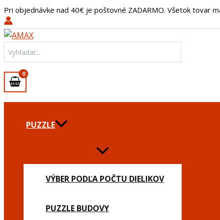
množstvo
Preskočiť
Pri objednávke nad 40€ je poštovné ZADARMO. Všetok tovar m
Mister
na
Tea
obsah
Lúhovač
čaju
Search
for:
PUZZLE
VÝBER PODĽA POČTU DIELIKOV
PUZZLE BUDOVY