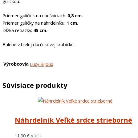
guličkou.
Priemer guličiek na náušniciach:
0,8 cm.
Priemer guličky na náhrdelníku:
1 cm.
Dĺžka retiazky:
45 cm.
Balené v bielej darčekovej krabičke.
Výrobcovia
Lucy Bijoux
Súvisiace produkty
Náhrdelník Veľké srdce strieborné
11.90
€
s DPH