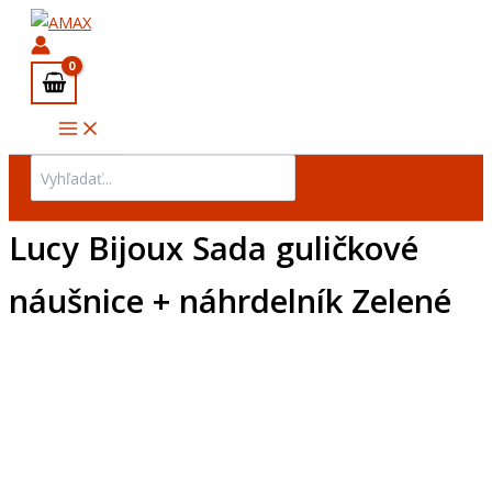
množstvo
Preskočiť
Lucy
na
Bijoux
obsah
Sada
guličkové
náušnice
+
náhrdelník
Search
Zelené
for:
Lucy Bijoux Sada guličkové
náušnice + náhrdelník Zelené