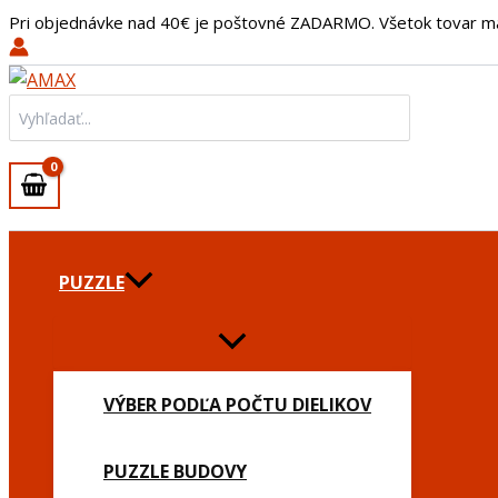
množstvo
Preskočiť
Pri objednávke nad 40€ je poštovné ZADARMO. Všetok tovar m
Kovová
na
kľúčenka
obsah
Zbraň
M16A4
Search
(11,5
for:
cm)
PUZZLE
VÝBER PODĽA POČTU DIELIKOV
PUZZLE BUDOVY