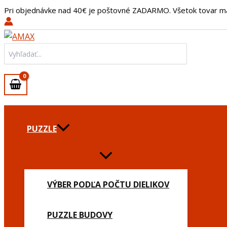
množstvo
Preskočiť
Pri objednávke nad 40€ je poštovné ZADARMO. Všetok tovar m
Kľúčenka
na
Tmavý
obsah
disk
Search
for:
PUZZLE
VÝBER PODĽA POČTU DIELIKOV
PUZZLE BUDOVY