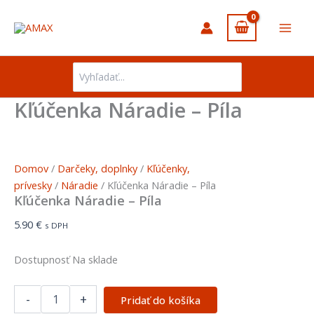
množstvo
Preskočiť
Kľúčenka
na
Náradie
obsah
-
Píla
Search
for:
Kľúčenka Náradie – Píla
Domov
/
Darčeky, doplnky
/
Kľúčenky,
prívesky
/
Náradie
/ Kľúčenka Náradie – Píla
Kľúčenka Náradie – Píla
5.90
€
s DPH
Dostupnosť
Na sklade
-
+
Pridať do košíka