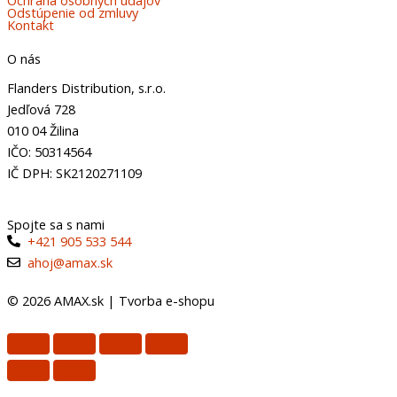
Odstúpenie od zmluvy
Kontakt
O nás
Flanders Distribution, s.r.o.
Jedľová 728
010 04 Žilina
IČO: 50314564
IČ DPH: SK2120271109
Spojte sa s nami
+421 905 533 544
ahoj@amax.sk
© 2026 AMAX.sk |
Tvorba e-shopu