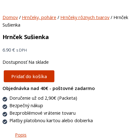
Domov
/
Hrnčeky, poháre
/
Hrnčeky rôznych tvarov
/ Hrnček
Sušienka
Hrnček Sušienka
6.90
€
s DPH
Dostupnosť
Na sklade
Pridať do košíka
Objednávka nad 40€ - poštovné zadarmo
Doručenie už od 2,90€ (Packeta)
Bezpečný nákup
Bezproblémové vrátenie tovaru
Platby platobnou kartou alebo dobierka
Popis