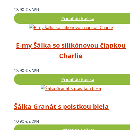
18.90
€
s DPH
Pridať do košíka
E-my Šálka so silikónovou čiapkou
Charlie
18.90
€
s DPH
Pridať do košíka
Šálka Granát s poistkou biela
10.90
€
s DPH