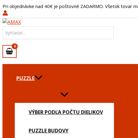
množstvo
Preskočiť
Pri objednávke nad 40€ je poštovné ZADARMO. Všetok tovar m
Hrnček
na
s
obsah
menom
obláčik
Search
for:
PUZZLE
VÝBER PODĽA POČTU DIELIKOV
PUZZLE BUDOVY