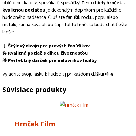
obľúbenej kapely, speváka či speváčky! Tento
biely hrnček s
kvalitnou potlačou
je dokonalým doplnkom pre každého
hudobného nadšenca. Či už ste fanúšik rocku, popu alebo
metalu, ranná káva alebo čaj z tohto hrnčeka bude chutiť ešte
lepšie.
🎸
Štýlový dizajn pre pravých fanúšikov
🎤
Kvalitná potlač s dlhou životnosťou
🎁
Perfektný darček pre milovníkov hudby
Vyjadrite svoju lásku k hudbe aj pri každom dúšku! 🎼🔥
Súvisiace produkty
Hrnček Film