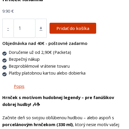
9.90
€
-
+
Pridať do košíka
Objednávka nad 40€ - poštovné zadarmo
Doručenie už od 2,90€ (Packeta)
Bezpečný nákup
Bezproblémové vrátenie tovaru
Platby platobnou kartou alebo dobierka
Popis
Hrnček s motívom hudobnej legendy – pre fanúšikov
dobrej hudby! 🎶☕
Začnite deň so svojou obľúbenou hudbou – alebo aspoň s
porcelánovým hrnčekom (330 ml)
, ktorý nesie motív vašej