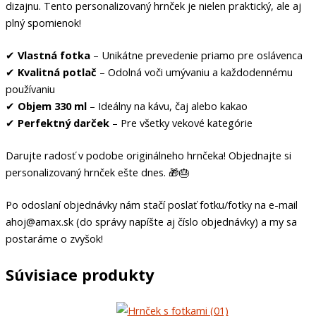
dizajnu. Tento personalizovaný hrnček je nielen praktický, ale aj
plný spomienok!
✔
Vlastná fotka
– Unikátne prevedenie priamo pre oslávenca
✔
Kvalitná potlač
– Odolná voči umývaniu a každodennému
používaniu
✔
Objem 330 ml
– Ideálny na kávu, čaj alebo kakao
✔
Perfektný darček
– Pre všetky vekové kategórie
Darujte radosť v podobe originálneho hrnčeka! Objednajte si
personalizovaný hrnček ešte dnes. 🎁🎂
Po odoslaní objednávky nám stačí poslať fotku/fotky na e-mail
ahoj@amax.sk (do správy napíšte aj číslo objednávky) a my sa
postaráme o zvyšok!
Súvisiace produkty