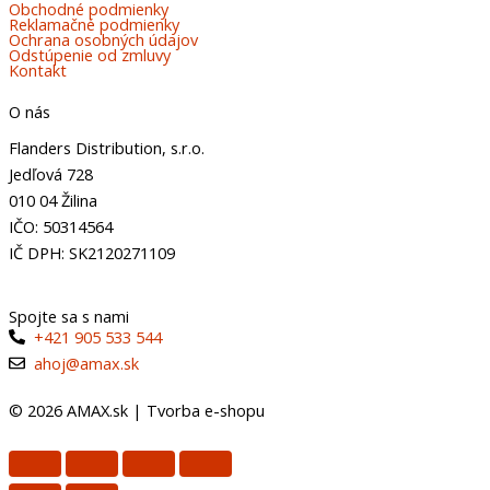
Obchodné podmienky
Reklamačné podmienky
Ochrana osobných údajov
Odstúpenie od zmluvy
Kontakt
O nás
Flanders Distribution, s.r.o.
Jedľová 728
010 04 Žilina
IČO: 50314564
IČ DPH: SK2120271109
Spojte sa s nami
+421 905 533 544
ahoj@amax.sk
© 2026 AMAX.sk |
Tvorba e-shopu