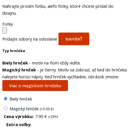
Nahrajte prosím fotku, alefo fotky, ktoré chcete pridať do
dizajnu.
Fotky
Pridajte súbory na odoslanie
NAHRAŤ
Typ hrnčeka
Biely hrnček
- motív na ňom vždy vidíte.
Magický hrnček
- je čierny. Motív sa zobrazí, až keď do hrnčeka
nalejete horúci nápoj. Keď hrnček vychladne, obrázok zmizne.
Viac o magickom hrnčeku
Biely hrnček
Magický hrnček
(
+
5.00
€
)
Cena výrobku:
7.95
€
s DPH
Extra voľby: