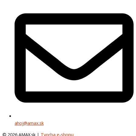
ahoj@amax.sk
© 2026 AMAX.sk |
Tvorba e-shopu