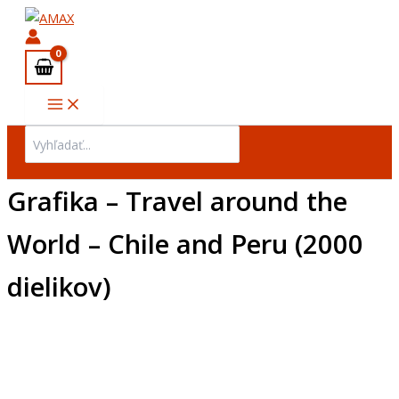
množstvo
Preskočiť
Grafika
na
-
obsah
Travel
around
the
World
-
Search
Chile
for:
and
Peru
Grafika – Travel around the
(2000
dielikov)
World – Chile and Peru (2000
dielikov)